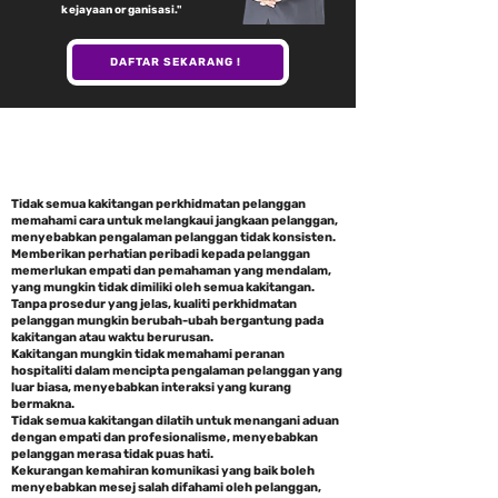
kejayaan organisasi."
DAFTAR SEKARANG !
MASALAH YANG SERING SAYA DENGARI
TENTANG CUSTOMER SERVICE & HOSPITALITY
Antara masalah yang berlaku ialah
Tidak semua kakitangan perkhidmatan pelanggan
memahami cara untuk melangkaui jangkaan pelanggan,
menyebabkan pengalaman pelanggan tidak konsisten.
Memberikan perhatian peribadi kepada pelanggan
memerlukan empati dan pemahaman yang mendalam,
yang mungkin tidak dimiliki oleh semua kakitangan.
​Tanpa prosedur yang jelas, kualiti perkhidmatan
pelanggan mungkin berubah-ubah bergantung pada
kakitangan atau waktu berurusan.
Kakitangan mungkin tidak memahami peranan
hospitaliti dalam mencipta pengalaman pelanggan yang
luar biasa, menyebabkan interaksi yang kurang
bermakna.
Tidak semua kakitangan dilatih untuk menangani aduan
dengan empati dan profesionalisme, menyebabkan
pelanggan merasa tidak puas hati.
Kekurangan kemahiran komunikasi yang baik boleh
menyebabkan mesej salah difahami oleh pelanggan,