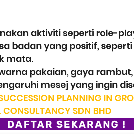
ENYELESAIAN UNTUK SUCC
OMING @ IMAGE SECARA B
akan aktiviti seperti role-pl
badan yang positif, seperti 
k mata.
arna pakaian, gaya rambut, 
ngaruhi mesej yang ingin di
SUCCESSION PLANNING IN GR
& CONSULTANCY SDN BHD
DAFTAR SEKARANG !