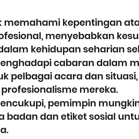
Antara masalah yang berlaku ialah
k memahami kepentingan atau
ofesional, menyebabkan kes
dalam kehidupan seharian se
nghadapi cabaran dalam me
k pelbagai acara dan situasi
 profesionalisme mereka.
encukupi, pemimpin mungkin 
badan dan etiket sosial un
a.