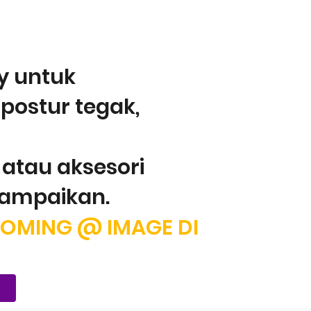
ESSION PLANNING
ERKESAN
ay untuk
postur tegak,
atau aksesori
sampaikan.
OOMING @ IMAGE DI