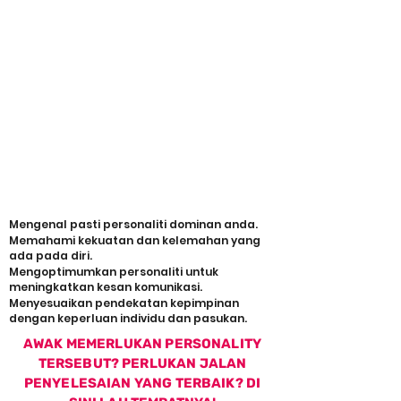
APA ITU PERSONALITY HACKER?
Program ini memberi fokus
kepada pemahaman
mendalam tentang personaliti
dan bagaimana untuk
menyesuaikan gaya komunikasi
dan kepimpinan mengikut
kekuatan unik anda. Melalui
Personality Hacker, anda akan:
Mengenal pasti personaliti dominan anda.
Memahami kekuatan dan kelemahan yang
ada pada diri.
Mengoptimumkan personaliti untuk
meningkatkan kesan komunikasi.
Menyesuaikan pendekatan kepimpinan
dengan keperluan individu dan pasukan.
AWAK MEMERLUKAN PERSONALITY
TERSEBUT? PERLUKAN JALAN
PENYELESAIAN YANG TERBAIK? DI