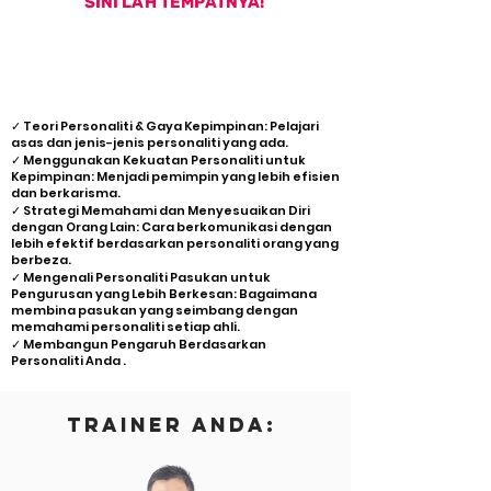
SINI LAH TEMPATNYA!
APA YANG ANDA AKAN
PELAJARI?
✓ Teori Personaliti & Gaya Kepimpinan: Pelajari
asas dan jenis-jenis personaliti yang ada.
✓ Menggunakan Kekuatan Personaliti untuk
Kepimpinan: Menjadi pemimpin yang lebih efisien
dan berkarisma.
✓ Strategi Memahami dan Menyesuaikan Diri
dengan Orang Lain: Cara berkomunikasi dengan
lebih efektif berdasarkan personaliti orang yang
berbeza.
✓ Mengenali Personaliti Pasukan untuk
Pengurusan yang Lebih Berkesan: Bagaimana
membina pasukan yang seimbang dengan
memahami personaliti setiap ahli.
✓ Membangun Pengaruh Berdasarkan
Personaliti Anda .
TRAINER ANDA: