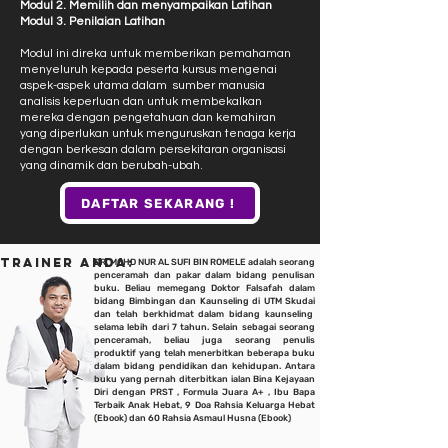
Modul 2. Memilih dan menyampaikan Latihan
Modul 3. Penilaian Latihan
Modul ini direka untuk memberikan pemahaman
menyeluruh kepada peserta kursus mengenai
aspek-aspek utama dalam sumber manusia
analisis keperluan dan untuk membekalkan
mereka dengan pengetahuan dan kemahiran
yang diperlukan untuk menguruskan tenaga kerja
dengan berkesan dalam persekitaran organisasi
yang dinamik dan berubah-ubah.
DAFTAR SEKARANG !
TRAINER ANDA:
DR. MOHD NUR AL SUFI BIN ROMELE adalah seorang
penceramah dan pakar dalam bidang penulisan
buku. Beliau memegang Doktor Falsafah dalam
bidang Bimbingan dan Kaunseling di UTM Skudai
dan telah berkhidmat dalam bidang kaunseling
selama lebih dari 7 tahun. Selain sebagai seorang
penceramah, beliau juga seorang penulis
produktif yang telah menerbitkan beberapa buku
dalam bidang pendidikan dan kehidupan. Antara
buku yang pernah diterbitkan ialan Bina Kejayaan
Diri dengan PRST , Formula Juara A+ , Ibu Bapa
Terbaik Anak Hebat, 9 Doa Rahsia Keluarga Hebat
(Ebook) dan 60 Rahsia Asmaul Husna (Ebook)