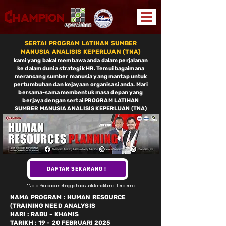
SERTAI PROGRAM LATIHAN SUMBER
MANUSIA ANALISIS KEPERLUAN (TNA)
kami yang bakal membawa anda dalam perjalanan
ke dalam dunia strategik HR. Temui bagaimana
meranca
ng sumber manusia yang mantap untuk
pertumbuhan dan kejayaan organisasi anda. Mari
bersama-sama membentuk masa depan yang
berjaya
dengan sertai PROGRAM LATIHAN
SUMBER MANUSIA ANALISIS KEPERLUAN (TNA)
DAFTAR SEKARANG !
*Nota: Sila baca sehingga habis untuk maklumat terperinci
NAMA PROGRAM : HUMAN RESOURCE
(TRAINING NEED ANALYSIS
HARI : RABU - KHAMIS
TARIKH : 19 - 20 FEBRUARI 2025