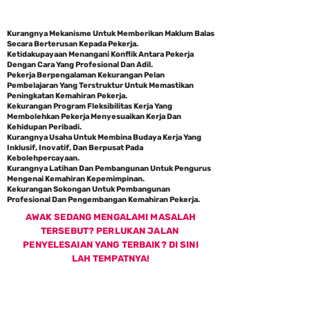
ANALISIS KEPERLUAN
Antara masalah yang berlaku ialah
Kurangnya Mekanisme Untuk Memberikan Maklum Balas
Secara Berterusan Kepada Pekerja.
Ketidakupayaan Menangani Konflik Antara Pekerja
Dengan Cara Yang Profesional Dan Adil.
Pekerja Berpengalaman Kekurangan Pelan
Pembelajaran Yang Terstruktur Untuk Memastikan
Peningkatan Kemahiran Pekerja.
Kekurangan Program Fleksibilitas Kerja Yang
Membolehkan Pekerja Menyesuaikan Kerja Dan
Kehidupan Peribadi.
Kurangnya Usaha Untuk Membina Budaya Kerja Yang
Inklusif, Inovatif, Dan Berpusat Pada
Kebolehpercayaan.
Kurangnya Latihan Dan Pembangunan Untuk Pengurus
Mengenai Kemahiran Kepemimpinan.
Kekurangan Sokongan Untuk Pembangunan
Profesional Dan Pengembangan Kemahiran Pekerja.
AWAK SEDANG MENGALAMI MASALAH
TERSEBUT? PERLUKAN JALAN
PENYELESAIAN YANG TERBAIK? DI SINI
LAH TEMPATNYA!
ANTARA JALAN PENYELESAIAN UNTUK
SUMBER MANUSIA ANALISIS KEPERLUAN