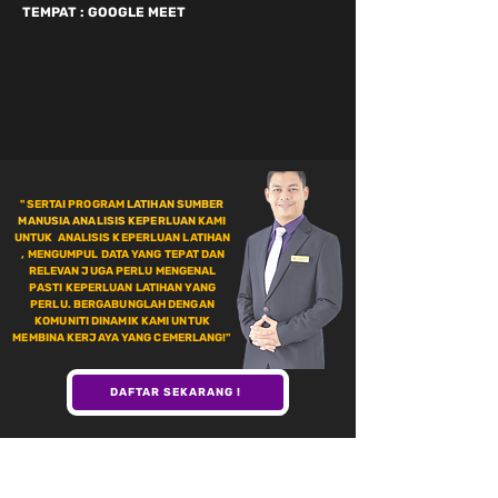
TEMPAT : GOOGLE MEET
"SERTAI PROGRAM
LATIHAN SUMBER
MANUSIA ANALISIS KEPERLUAN
KAMI
UNTUK ANALISIS KEPERLUAN LATIHAN
, MENGUMPUL DATA YANG TEPAT DAN
RELEVAN JUGA PERLU MENGENAL
PASTI KEPERLUAN LATIHAN YANG
PERLU. BERGABUNGLAH DENGAN
KOMUNITI DINAMIK KAMI UNTUK
MEMBINA KERJAYA YANG CEMERLANG!"
DAFTAR SEKARANG !
MASALAH YANG SERING SAYA DENGARI
TENTANG LATIHAN SUMBER MANUSIA