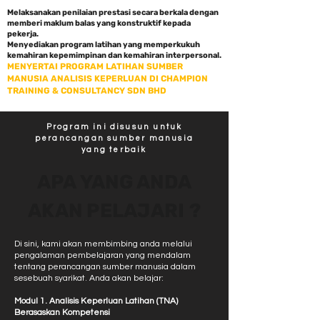
Melaksanakan penilaian prestasi secara berkala dengan
memberi maklum balas yang konstruktif kepada
pekerja.
Menyediakan program latihan yang memperkukuh
kemahiran kepemimpinan dan kemahiran interpersonal.
MENYERTAI PROGRAM LATIHAN SUMBER
MANUSIA ANALISIS KEPERLUAN DI CHAMPION
TRAINING & CONSULTANCY SDN BHD
Program ini disusun untuk
perancangan sumber manusia
yang terbaik
APA YANG ANDA
AKAN PELAJARI ?
Di sini, kami akan membimbing anda melalui
pengalaman pembelajaran yang mendalam
tentang perancangan sumber manusia dalam
sesebuah syarikat. Anda akan belajar:
Modul 1. Analisis Keperluan Latihan (TNA)
Berasaskan Kompetensi