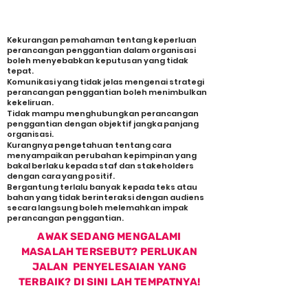
BERKESAN?
Antara masalah yang berlaku ialah
Kekurangan pemahaman tentang keperluan
perancangan penggantian dalam organisasi
boleh menyebabkan keputusan yang tidak
tepat.
Komunikasi yang tidak jelas mengenai strategi
perancangan penggantian boleh menimbulkan
kekeliruan.
Tidak mampu menghubungkan perancangan
penggantian dengan objektif jangka panjang
organisasi.
Kurangnya pengetahuan tentang cara
menyampaikan perubahan kepimpinan yang
bakal berlaku kepada staf dan stakeholders
dengan cara yang positif.
Bergantung terlalu banyak kepada teks atau
bahan yang tidak berinteraksi dengan audiens
secara langsung boleh melemahkan impak
perancangan penggantian.
AWAK SEDANG MENGALAMI
MASALAH TERSEBUT? PERLUKAN
JALAN PENYELESAIAN YANG
TERBAIK? DI SINI LAH TEMPATNYA!