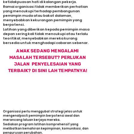
ketidakpuasan hati di kalangan pekerja.
Ramai organisasi tidak memberikan perhatian
yang mencukupi terhadap pembangunan
pemimpin muda atau bakat dalaman,
menyebabkan kekurangan pemimpin yang
berpotensi.
Latihan yang diberikan kepada pemimpin masa
depan sering kali tidak mencukupi atau terlalu
teoritikal, menyebabkan mereka kurang
bersedia untuk menghadapi cabaran sebenar.
AWAK SEDANG MENGALAMI
MASALAH TERSEBUT? PERLUKAN
JALAN PENYELESAIAN YANG
TERBAIK? DI SINI LAH TEMPATNYA!
ANTARA JALAN PENYELESAIAN
UNTUK SUCCESSION PLANNING
LEADERSHIP
Organisasi perlu menggubal strategi jelas untuk
mengenalpasti pemimpin berpotensi awal dan
merancang laluan kerjaya mereka.
Sediakan program latihan komprehensif yang
melibatkan kemahiran kepimpinan, komunikasi, dan
pengurusan perubahan.