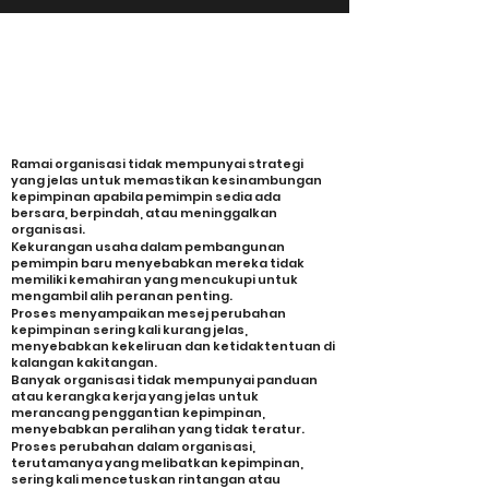
MASALAH YANG SERING SAYA
DENGARI TENTANG SUCCESSION
PLANNING LEADERSHIP?
Antara masalah yang berlaku ialah
Ramai organisasi tidak mempunyai strategi
yang jelas untuk memastikan kesinambungan
kepimpinan apabila pemimpin sedia ada
bersara, berpindah, atau meninggalkan
organisasi.
Kekurangan usaha dalam pembangunan
pemimpin baru menyebabkan mereka tidak
memiliki kemahiran yang mencukupi untuk
mengambil alih peranan penting.
Proses menyampaikan mesej perubahan
kepimpinan sering kali kurang jelas,
menyebabkan kekeliruan dan ketidaktentuan di
kalangan kakitangan.
Banyak organisasi tidak mempunyai panduan
atau kerangka kerja yang jelas untuk
merancang penggantian kepimpinan,
menyebabkan peralihan yang tidak teratur.
Proses perubahan dalam organisasi,
terutamanya yang melibatkan kepimpinan,
sering kali mencetuskan rintangan atau