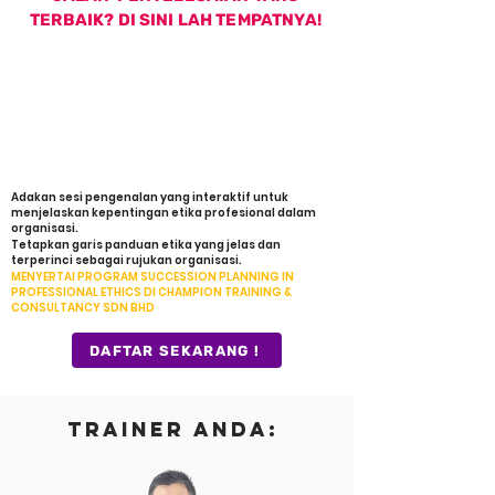
TERBAIK? DI SINI LAH TEMPATNYA!
ANTARA JALAN PENYELESAIAN
UNTUK SUCCESSION PLANNING
IN PROFESSIONAL ETHICS
SECARA BERKESAN
Adakan sesi pengenalan yang interaktif untuk
menjelaskan kepentingan etika profesional dalam
organisasi.
Tetapkan garis panduan etika yang jelas dan
terperinci sebagai rujukan organisasi.
MENYERTAI PROGRAM SUCCESSION PLANNING IN
PROFESSIONAL ETHICS DI CHAMPION TRAINING &
CONSULTANCY SDN BHD
DAFTAR SEKARANG !
TRAINER ANDA: