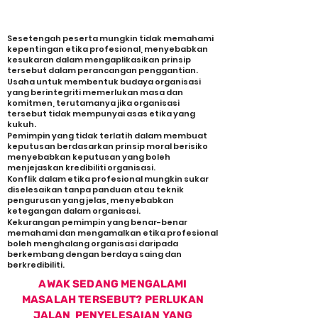
Antara masalah yang berlaku ialah
Sesetengah peserta mungkin tidak memahami
kepentingan etika profesional, menyebabkan
kesukaran dalam mengaplikasikan prinsip
tersebut dalam perancangan penggantian.
Usaha untuk membentuk budaya organisasi
yang berintegriti memerlukan masa dan
komitmen, terutamanya jika organisasi
tersebut tidak mempunyai asas etika yang
kukuh.
Pemimpin yang tidak terlatih dalam membuat
keputusan berdasarkan prinsip moral berisiko
menyebabkan keputusan yang boleh
menjejaskan kredibiliti organisasi.
Konflik dalam etika profesional mungkin sukar
diselesaikan tanpa panduan atau teknik
pengurusan yang jelas, menyebabkan
ketegangan dalam organisasi.
Kekurangan pemimpin yang benar-benar
memahami dan mengamalkan etika profesional
boleh menghalang organisasi daripada
berkembang dengan berdaya saing dan
berkredibiliti.
AWAK SEDANG MENGALAMI
MASALAH TERSEBUT? PERLUKAN
JALAN PENYELESAIAN YANG