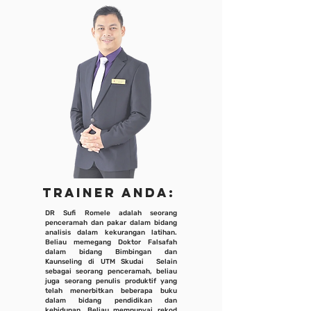
TRAINER ANDA:
DR Sufi Romele adalah seorang
penceramah dan pakar dalam bidang
analisis dalam kekurangan latihan.
Beliau memegang Doktor Falsafah
dalam bidang Bimbingan dan
Kaunseling di UTM Skudai Selain
sebagai seorang penceramah, beliau
juga seorang penulis produktif yang
telah menerbitkan beberapa buku
dalam bidang pendidikan dan
kehidupan. Beliau mempunyai rekod