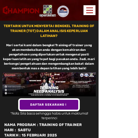
TERTARIK UNTUK MENYERTAI BENGKEL TRAINING OF
TRAINER (TOT) DALAM ANALISIS KEPERLUAN
LATIHAN?
Ma
ri sertai kami dalam bengkel
Training of trainer
yang
akan membekalkan anda dengan kemahiran dan
pengetahuan yang diperlukan untuk mengenal pasti
keperluan latihan yang tepat bagi pasukan anda. Jadi, mari
berkong
si pengetahuan dan me
ngembangkan bakat dalam
membentuk masa depan lati
han yang lebih baik!
DAFTAR SEKARANG !
*Nota: Sila baca sehingga habis untuk maklumat
terperinci
NAMA PROGRAM : TRAINING OF TRAINER
HARI : SABTU
TARIKH : 15 FEBRUARI 2025