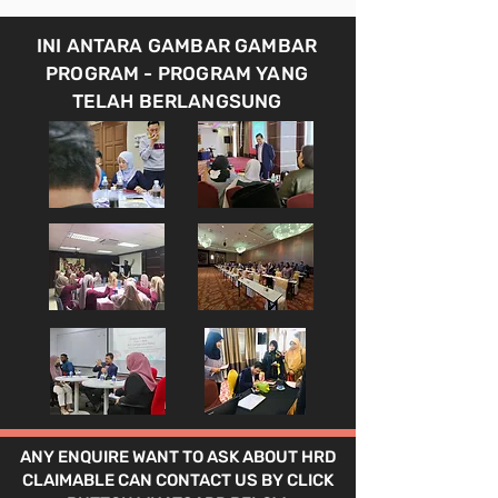
INI ANTARA GAMBAR GAMBAR
PROGRAM - PROGRAM YANG
TELAH BERLANGSUNG
ANY ENQUIRE WANT TO ASK ABOUT HRD
CLAIMABLE CAN CONTACT US BY CLICK