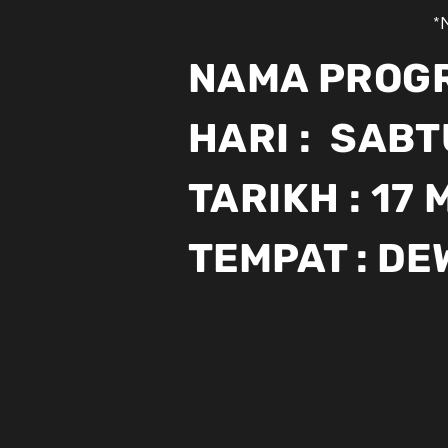
*
NAMA PROGR
HARI : SABT
TARIKH : 17
TEMPAT : D