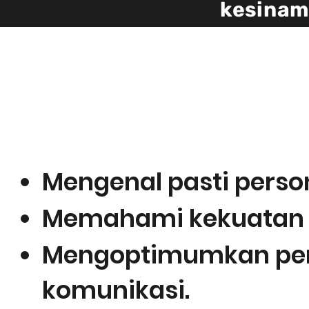
kesinam
APA
Program ini memberi fokus kepada pem
komunikasi dan kepimpinan m
Mengenal pasti perso
Memahami kekuatan d
Mengoptimumkan pers
komunikasi.