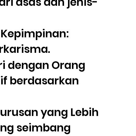
ari asas dan jenis-
 Kepimpinan:
rkarisma.
ri dengan Orang
tif berdasarkan
gurusan yang Lebih
ang seimbang