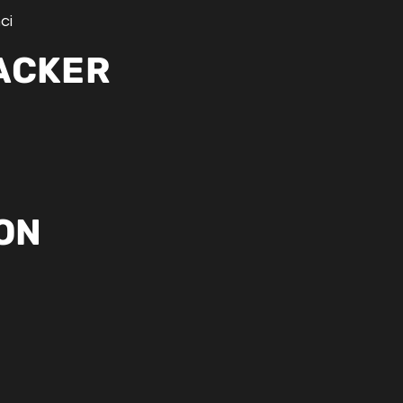
ci
ACKER
ON