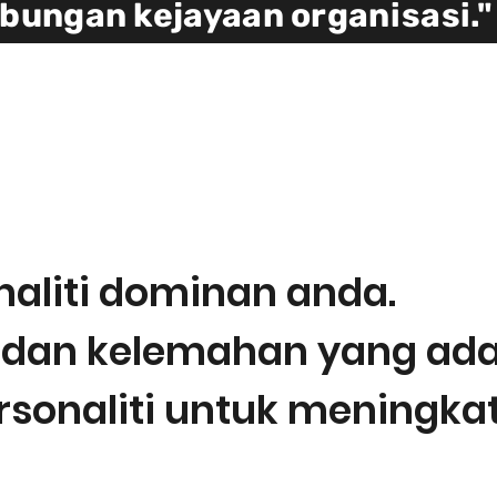
bungan kejayaan organisasi."
 ITU PERSONALITY HACKE
ahaman mendalam tentang personaliti dan
engikut kekuatan unik anda. Melalui Person
naliti dominan anda.
an kelemahan yang ada p
onaliti untuk meningka