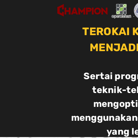
TEROKAI 
MENJADI
Sertai prog
teknik-te
mengopti
menggunakan 
yang l