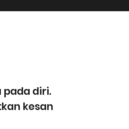
R?
 bagaimana untuk menyesuaikan gaya
ality Hacker, anda akan:
ada diri.
tkan kesan