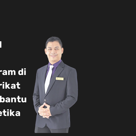
N
ram di
rikat
mbantu
etika