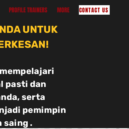
PROFILE TRAINERS
MORE
CONTACT US
ANDA UNTUK
BERKESAN!
 mempelajari
l pasti dan
nda, serta
njadi pemimpin
 saing .