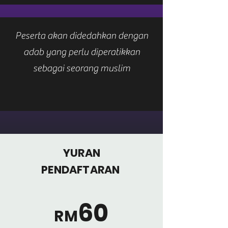
Peserta akan didedahkan dengan
adab yang perlu diperatikkan
sebagai seorang muslim
YURAN
PENDAFTARAN
60
RM