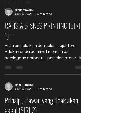
Motivation Staff
Ebook
drsufiromele2
Oct 26, 2023
6 min read
Operation
Finance
RAHSIA BISNES PRINTING (SIRI
Human Resources
1)
Admin
Assalamualaikum dan salam sejahtera,
Adakah anda berminat memulakan
perniagaan berbentuk perkhidmatan? Jika
ya, perkhidmatan ‘PRINTING’...
drsufiromele2
Oct 26, 2023
7 min read
Prinsip Jutawan yang tidak akan
gagal (SIRI 2)