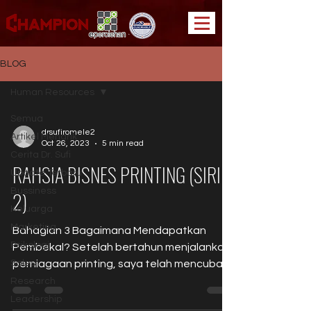
BLOG
Human Resources
Semua
drsufiromele2
Artikel Menarik
Oct 26, 2023
5 min read
Cerita Dr. Sufi
RAHSIA BISNES PRINTING (SIRI
Update Terbaru
Bussiness
2)
Keluarga
Marketing
Bahagian 3 Bagaimana Mendapatkan
Psikologi
Pembekal? Setelah bertahun menjalankan
Sales
perniagaan printing, saya telah mencuba
pelbagai jenis pembekal....
Research
Leadership