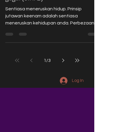
Sentiasa meneruskan hidup. Prinsip
jutawan keenam adalah sentiasa
meneruskan kehidupan anda. Perbezaan
ketara antara seorang yang biasa...
1
/
3
Log In