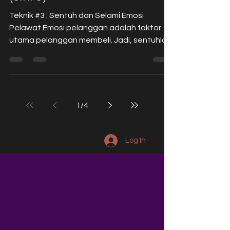
Teknik #3 : Sentuh dan Selami Emosi
Pelawat Emosi pelanggan adalah faktor
utama pelanggan membeli. Jadi, sentuhlah
emosi mereka dengan...
1
/
4
Log In