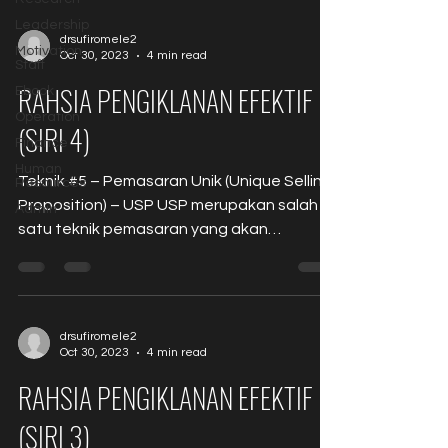
Leadership
drsufiromele2
Motivation
Oct 30, 2023
4 min read
Staff
RAHSIA PENGIKLANAN EFEKTIF
Ebook
Operation
(SIRI 4)
Finance
Human
Teknik #5 – Pemasaran Unik (Unique Selling
Resources
Proposition) – USP USP merupakan salah
Admin
satu teknik pemasaran yang akan
membezakan anda dari...
drsufiromele2
Oct 30, 2023
4 min read
RAHSIA PENGIKLANAN EFEKTIF
(SIRI 3)