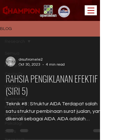
BLOG
Research
Semua
drsufiromele2
Artikel
Oct 30, 2023
4 min read
Menarik
Cerita Dr.
RAHSIA PENGIKLANAN EFEKTIF
Sufi
Update
(SIRI 5)
Terbaru
Bussiness
Teknik #8 : Struktur AIDA Terdapat salah
Keluarga
satu struktur pembinaan surat jualan, yang
Marketing
dikenali sebagai AIDA. AIDA adalah
Psikologi
ringkasan kepada:...
Sales
Research